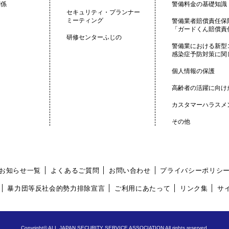
関係
警備料金の基礎知識
セキュリティ・プランナー
ミーティング
警備業者賠償責任保
「ガードくん賠償責
研修センターふじの
警備業における新型
感染症予防対策に関
個人情報の保護
高齢者の活躍に向け
カスタマーハラスメ
その他
│
│
│
お知らせ一覧
よくあるご質問
お問い合わせ
プライバシーポリシ
│
│
│
│
暴力団等反社会的勢力排除宣言
ご利用にあたって
リンク集
サ
Copyright©
ALL JAPAN SECURITY SERVICE ASSOCIATION All rights reserved.