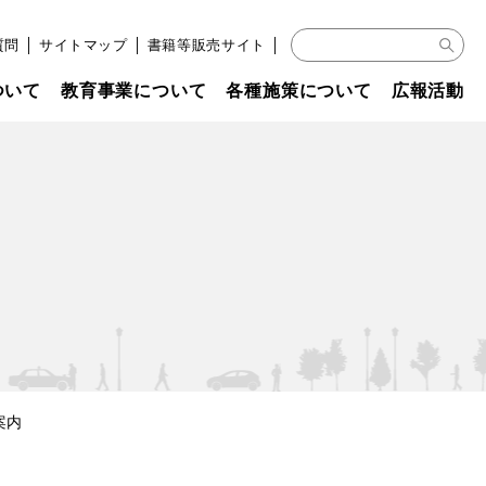
質問
│
サイトマップ
│
書籍等販売サイト
│
ついて
教育事業について
各種施策について
広報活動
案内