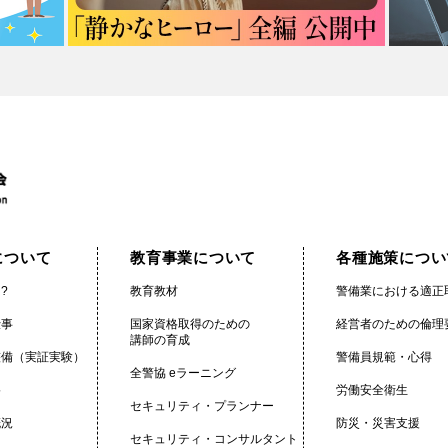
について
教育事業について
各種施策につい
?
教育教材
警備業における適正
仕事
国家資格取得のための
経営者のための倫理
講師の育成
整備（実証実験）
警備員規範・心得
全警協 eラーニング
格
労働安全衛生
セキュリティ・プランナー
概況
防災・災害支援
セキュリティ・コンサルタント