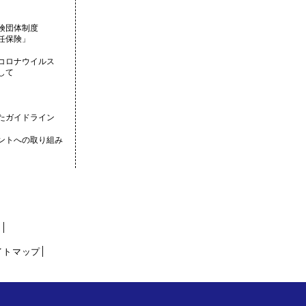
険団体制度
任保険」
コロナウイルス
して
たガイドライン
ントへの取り組み
│
ー
│
イトマップ