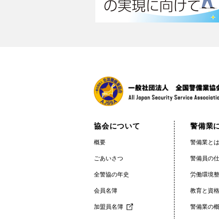
協会について
警備業
概要
警備業とは
ごあいさつ
警備員の
全警協の年史
労働環境
会員名簿
教育と資
加盟員名簿
警備業の