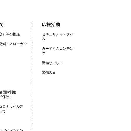
て
広報活動
取引等の推進
セキュリティ・タイ
ム
要綱・スローガン
ガードくんコンテン
ツ
警備なでしこ
警備の日
険団体制度
任保険」
コロナウイルス
して
たガイドライン