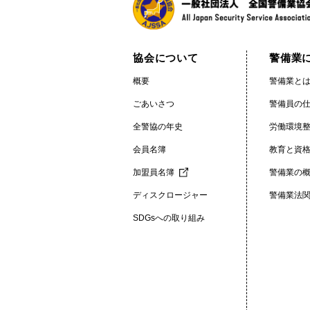
協会について
警備業
概要
警備業とは
ごあいさつ
警備員の
全警協の年史
労働環境
会員名簿
教育と資
加盟員名簿
警備業の
ディスクロージャー
警備業法
SDGsへの取り組み