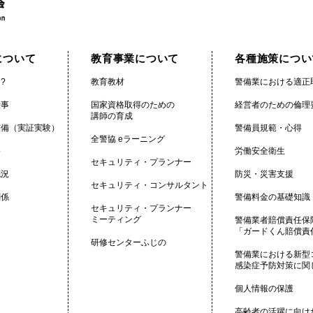
について
教育事業について
各種施策につい
?
教育教材
警備業における適正
仕事
国家資格取得のための
経営者のための倫理
講師の育成
整備（実証実験）
警備員規範・心得
全警協 eラーニング
格
労働安全衛生
セキュリティ・プランナー
概況
防災・災害支援
セキュリティ・コンサルタント
関係
警備料金の基礎知識
セキュリティ・プランナー
ミーティング
警備業者賠償責任保
「ガードくん賠償責
研修センターふじの
警備業における新型
感染症予防対策に関
個人情報の保護
高齢者の活躍に向け